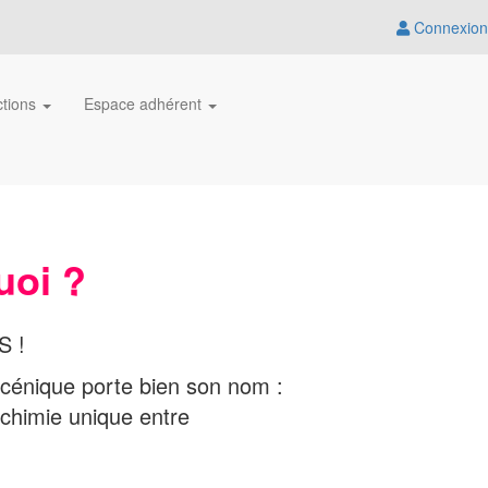
Connexion
ctions
Espace adhérent
uoi ?
S !
Scénique porte bien son nom :
lchimie unique entre