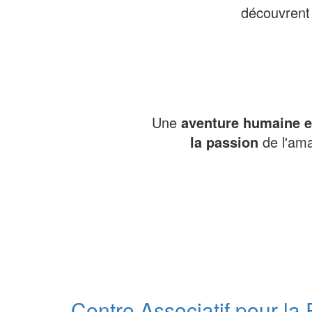
découvrent 
Une
aventure humaine et
la passion
de l'ama
Centre Associatif pour la